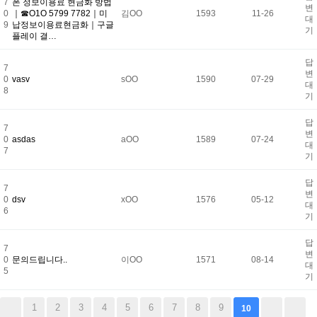
7
폰 정보이용료 현금화 방법
변
0
｜☎O1O 5799 7782｜미
김OO
1593
11-26
대
9
납정보이용료현금화｜구글
기
플레이 결…
답
7
변
0
vasv
sOO
1590
07-29
대
8
기
답
7
변
0
asdas
aOO
1589
07-24
대
7
기
답
7
변
0
dsv
xOO
1576
05-12
대
6
기
답
7
변
0
문의드립니다..
이OO
1571
08-14
대
5
기
1
2
3
4
5
6
7
8
9
10