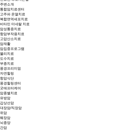
주변소개
통합암치료센터
고주파 온열치료
복합면역세포치료
비타민 미네랄 치료
암성통증치료
항암부작용치료
고압산소치료
암재활
암집중프로그램
물리치료
도수치료
부종치료
풍경프리미엄
자연힐링
항암식단
풍경힐링센터
굿애프터케어
암종별치료
유방암
갑상선암
대장암/직장암
위암
췌장암
뇌종양
간암