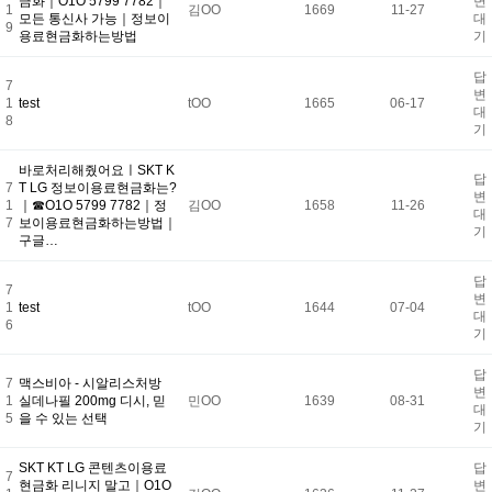
금화｜O1O 5799 7782｜
변
1
김OO
1669
11-27
모든 통신사 가능｜정보이
대
9
용료현금화하는방법
기
답
7
변
1
test
tOO
1665
06-17
대
8
기
바로처리해줬어요ㅣSKT K
답
7
T LG 정보이용료현금화는?
변
1
｜☎O1O 5799 7782｜정
김OO
1658
11-26
대
7
보이용료현금화하는방법｜
기
구글…
답
7
변
1
test
tOO
1644
07-04
대
6
기
답
7
맥스비아 - 시알리스처방
변
1
실데나필 200mg 디시, 믿
민OO
1639
08-31
대
5
을 수 있는 선택
기
SKT KT LG 콘텐츠이용료
답
7
현금화 리니지 말고｜O1O
변