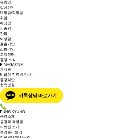
유방암
갑상선암
대장암/직장암
위암
췌장암
뇌종양
간암
여성암
호흡기암
소화기암
고객센터
풍경 소식
E-MAGAZINE
게시판
비급여 진료비 안내
풍경식단
협력병원
PUNG KYUNG
풍경소개
풍경의 특별함
의료진 소개
풍경둘러보기
진료안내/오시는길