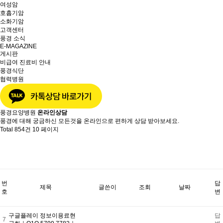
여성암
호흡기암
소화기암
고객센터
풍경 소식
E-MAGAZINE
게시판
비급여 진료비 안내
풍경식단
협력병원
풍경요양병원
온라인상담
풍경에 대해 궁금하신 모든것을 온라인으로 편하게 상담 받아보세요.
Total 854건
10 페이지
번
답
제목
글쓴이
조회
날짜
호
변
구글플레이 정보이용료현
답
7