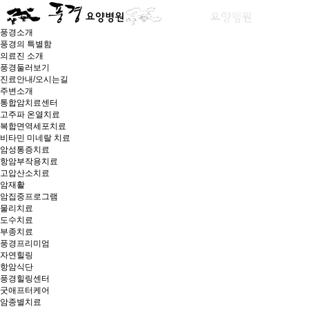
풍경소개
풍경의 특별함
의료진 소개
풍경둘러보기
진료안내/오시는길
주변소개
통합암치료센터
고주파 온열치료
복합면역세포치료
비타민 미네랄 치료
암성통증치료
항암부작용치료
고압산소치료
암재활
암집중프로그램
물리치료
도수치료
부종치료
풍경프리미엄
자연힐링
항암식단
풍경힐링센터
굿애프터케어
암종별치료