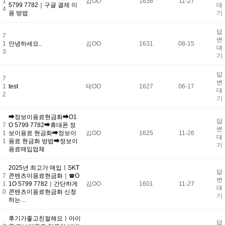
1
김OO
1636
11-27
5799 7782｜구글 결제 이
대
4
용 방법
기
답
7
변
1
안녕하세요..
김OO
1631
08-15
대
3
기
답
7
변
1
test
테OO
1627
06-17
대
2
기
➡정보이용료현금화➡O1
답
7
O 5799 7782➡휴대폰 정
변
1
보이용료 현금화➡정보이
김OO
1625
11-26
대
1
용료 현금화 방법➡정보이
기
용료매입업체
2025년 최고가 매입ㅣSKT
답
7
콘텐츠이용료현금화｜☎O
변
1
1O 5799 7782｜간단하게
김OO
1601
11-27
대
0
콘텐츠이용료현금화 신청
기
하는…
후기가좋고친절해요ㅣ아이
답