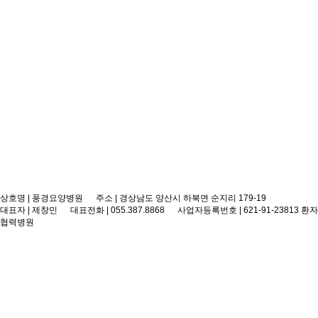
편안한 요양생활
상호명 | 풍경요양병원 주소 | 경상남도 양산시 하북면 순지리 179-19
대표자 | 제창민 대표전화 | 055.387.8868 사업자등록번호 | 621-91-23813
환자
외과 전문의/의학박사/대장항문 세부전문의
협력병원