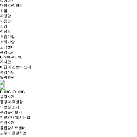
갑상선암
대장암/직장암
위암
췌장암
뇌종양
간암
여성암
호흡기암
소화기암
고객센터
풍경 소식
E-MAGAZINE
게시판
비급여 진료비 안내
풍경식단
협력병원
PUNG KYUNG
풍경소개
풍경의 특별함
의료진 소개
풍경둘러보기
진료안내/오시는길
주변소개
통합암치료센터
고주파 온열치료