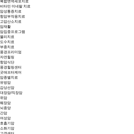
복합면역세포치료
비타민 미네랄 치료
암성통증치료
항암부작용치료
고압산소치료
암재활
암집중프로그램
물리치료
도수치료
부종치료
풍경프리미엄
자연힐링
항암식단
풍경힐링센터
굿애프터케어
암종별치료
유방암
갑상선암
대장암/직장암
위암
췌장암
뇌종양
간암
여성암
호흡기암
소화기암
고객센터