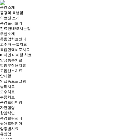
풍경소개
풍경의 특별함
의료진 소개
풍경둘러보기
진료안내/오시는길
주변소개
통합암치료센터
고주파 온열치료
복합면역세포치료
비타민 미네랄 치료
암성통증치료
항암부작용치료
고압산소치료
암재활
암집중프로그램
물리치료
도수치료
부종치료
풍경프리미엄
자연힐링
항암식단
풍경힐링센터
굿애프터케어
암종별치료
유방암